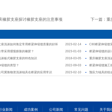
庆橡胶支座探讨橡胶支座的注意事项
下一篇：重
支座浅谈如何衡定常用桥梁伸缩缝质量的好坏
2023-02-14
C80桥梁伸缩缝
水带采用缓慢膨胀的橡胶？
2023-01-03
桥梁伸缩缝的设
浅谈板式橡胶支座的特色知识
2018-03-05
重庆橡胶支座浅
伸缩缝的类型？
2022-09-03
桥梁伸缩缝施工
公司冀衡物资浅谈锚具在桥梁的应用常识
2023-02-10
预应力锚具的组
行业新闻
成功案例
公司新闻
常见问题
关于我