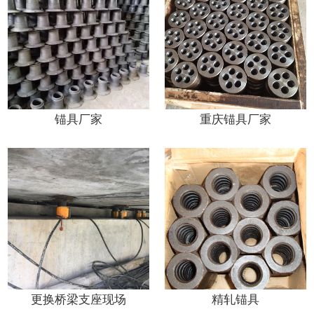
锚具厂家
重庆锚具厂家
更换桥梁支座现场
精轧锚具