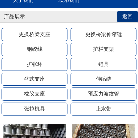
关于我们
联系我们
产品展示
返回
更换桥梁支座
更换桥梁伸缩缝
钢绞线
护栏支架
扩张环
锚具
盆式支座
伸缩缝
橡胶支座
预应力波纹管
张拉机具
止水带