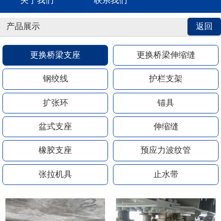
关于我们
联系我们
产品展示
返回
更换桥梁支座
更换桥梁伸缩缝
钢绞线
护栏支架
扩张环
锚具
盆式支座
伸缩缝
橡胶支座
预应力波纹管
张拉机具
止水带